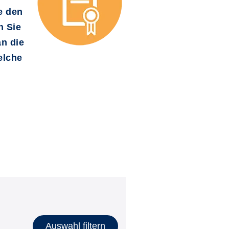
e den
n Sie
an die
elche
Auswahl filtern