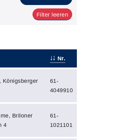
Filter leeren
Nr.
, Königsberger
61-
4049910
me, Briloner
61-
m 4
1021101