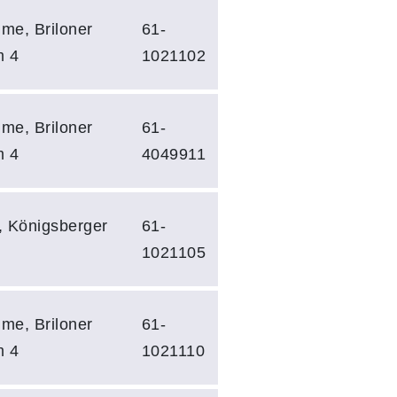
me, Briloner
61-
m 4
1021102
me, Briloner
61-
m 4
4049911
, Königsberger
61-
1021105
me, Briloner
61-
m 4
1021110