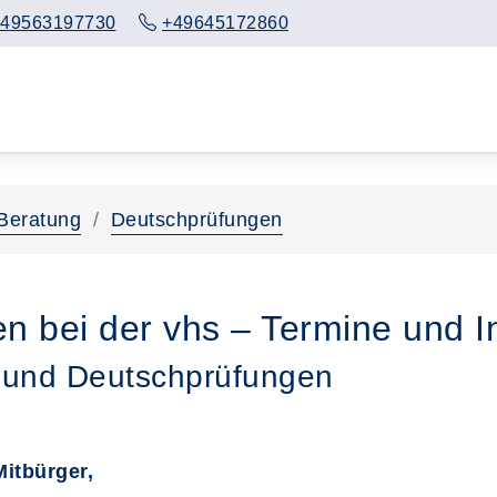
49563197730
+49645172860
Beratung
Deutschprüfungen
n bei der vhs – Termine und I
 und Deutschprüfungen
itbürger,