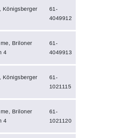
, Königsberger
61-
4049912
me, Briloner
61-
m 4
4049913
, Königsberger
61-
1021115
me, Briloner
61-
m 4
1021120