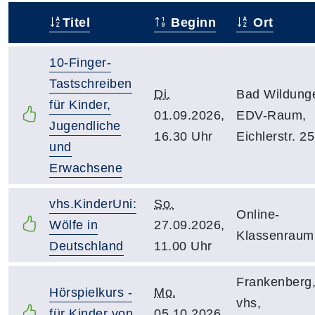
Titel
Beginn
Ort
–
10-Finger-
Tastschreiben
Di.
Bad Wildung
für Kinder,
01.09.2026,
EDV-Raum,
Jugendliche
16.30 Uhr
Eichlerstr. 25
und
Erwachsene
vhs.KinderUni:
So.
Online-
Wölfe in
27.09.2026,
Klassenraum
Deutschland
11.00 Uhr
Frankenberg
Hörspielkurs -
Mo.
vhs,
für Kinder von
05.10.2026,