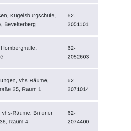
en, Kugelsburgschule,
62-
e, Bevelterberg
2051101
 Homberghalle,
62-
le
2052603
dungen, vhs-Räume,
62-
traße 25, Raum 1
2071014
 vhs-Räume, Briloner
62-
 36, Raum 4
2074400