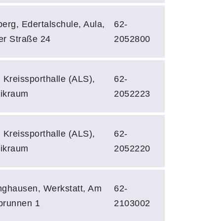
erg, Edertalschule, Aula,
62-
r Straße 24
2052800
 Kreissporthalle (ALS),
62-
ikraum
2052223
 Kreissporthalle (ALS),
62-
ikraum
2052220
ghausen, Werkstatt, Am
62-
brunnen 1
2103002