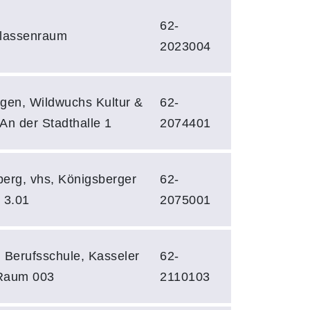
62-
Klassenraum
2023004
gen, Wildwuchs Kultur &
62-
An der Stadthalle 1
2074401
erg, vhs, Königsberger
62-
. 3.01
2075001
 Berufsschule, Kasseler
62-
 Raum 003
2110103