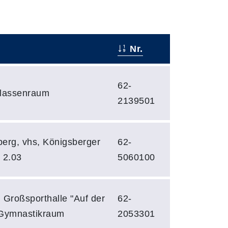
Nr.
62-
Klassenraum
2139501
erg, vhs, Königsberger
62-
. 2.03
5060100
 Großsporthalle "Auf der
62-
 Gymnastikraum
2053301