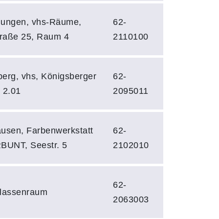
dungen, vhs-Räume,
62-
traße 25, Raum 4
2110100
erg, vhs, Königsberger
62-
. 2.01
2095011
usen, Farbenwerkstatt
62-
UNT, Seestr. 5
2102010
62-
Klassenraum
2063003