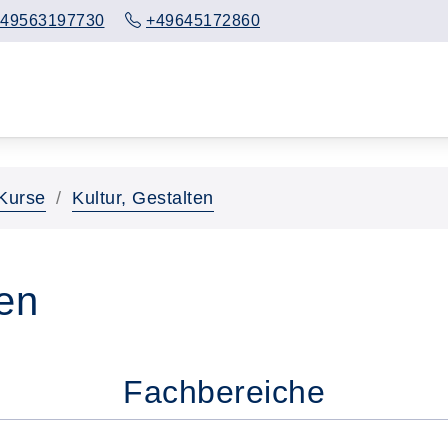
49563197730
+49645172860
Kurse
Kultur, Gestalten
ten
Fachbereiche