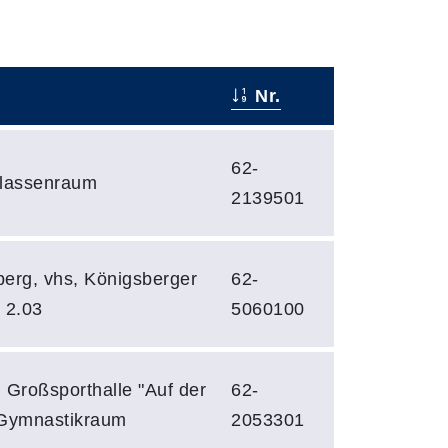
Nr.
62-
Klassenraum
2139501
erg, vhs, Königsberger
62-
. 2.03
5060100
 Großsporthalle "Auf der
62-
 Gymnastikraum
2053301