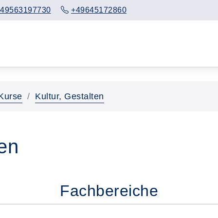
49563197730
+49645172860
Kurse
Kultur, Gestalten
ten
Fachbereiche