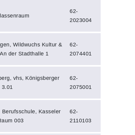
62-
Klassenraum
2023004
gen, Wildwuchs Kultur &
62-
An der Stadthalle 1
2074401
erg, vhs, Königsberger
62-
. 3.01
2075001
 Berufsschule, Kasseler
62-
 Raum 003
2110103