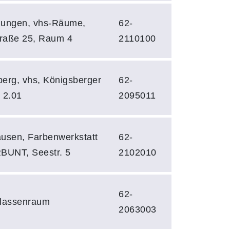
dungen, vhs-Räume,
62-
traße 25, Raum 4
2110100
erg, vhs, Königsberger
62-
. 2.01
2095011
usen, Farbenwerkstatt
62-
UNT, Seestr. 5
2102010
62-
Klassenraum
2063003