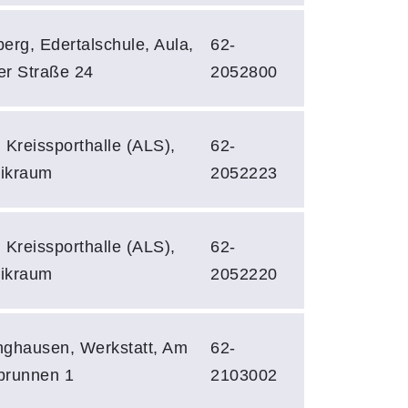
erg, Edertalschule, Aula,
62-
r Straße 24
2052800
 Kreissporthalle (ALS),
62-
ikraum
2052223
 Kreissporthalle (ALS),
62-
ikraum
2052220
ghausen, Werkstatt, Am
62-
brunnen 1
2103002