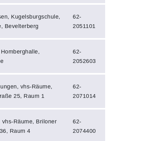
en, Kugelsburgschule,
62-
e, Bevelterberg
2051101
 Homberghalle,
62-
le
2052603
dungen, vhs-Räume,
62-
traße 25, Raum 1
2071014
 vhs-Räume, Briloner
62-
 36, Raum 4
2074400