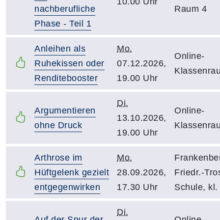
10.00 Uhr
nachberufliche
Raum 4
Phase - Teil 1
Anleihen als
Mo.
Online-
Ruhekissen oder
07.12.2026,
Klassenra
Renditebooster
19.00 Uhr
Di.
Argumentieren
Online-
13.10.2026,
ohne Druck
Klassenra
19.00 Uhr
Arthrose im
Mo.
Frankenbe
Hüftgelenk gezielt
28.09.2026,
Friedr.-Tro
entgegenwirken
17.30 Uhr
Schule, kl.
Di.
Auf der Spur der
Online-