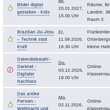
Mi.
Bilder digital
Räume, Bri
20.01.2027,
gestalten - Kids
Landstr. 36
15.00 Uhr
Raum 3
Brazilian Jiu-Jitsu
Fr.
Frankenbe
– Technik statt
11.09.2026,
Ortenbergs
Kraft
16.30 Uhr
kleine Hall
Datendiebstahl -
Do.
Darknet -
Online-
03.12.2026,
Digitaler
Klassenra
18.00 Uhr
Nachlass
Das antike
Mo.
Persien -
Online-
02.11.2026,
Weltmacht und
Klassenra