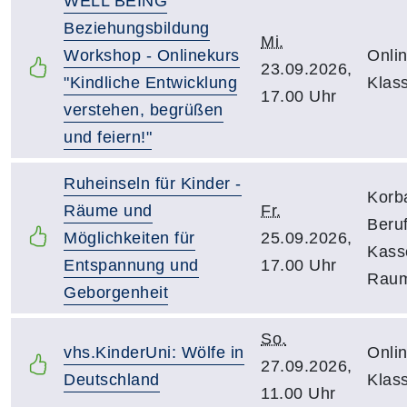
WELL BEING
Beziehungsbildung
Mi.
Workshop - Onlinekurs
Onlin
23.09.2026,
"Kindliche Entwicklung
Klas
17.00 Uhr
verstehen, begrüßen
und feiern!"
Ruheinseln für Kinder -
Korb
Räume und
Fr.
Beru
Möglichkeiten für
25.09.2026,
Kasse
Entspannung und
17.00 Uhr
Raum
Geborgenheit
So.
vhs.KinderUni: Wölfe in
Onlin
27.09.2026,
Deutschland
Klas
11.00 Uhr