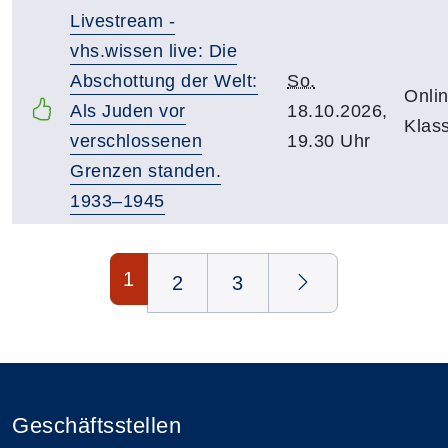
Livestream -
vhs.wissen live: Die
Abschottung der Welt:
So.
Onlin
Als Juden vor
18.10.2026,
Klas
verschlossenen
19.30 Uhr
Grenzen standen.
1933–1945
Seite 1 von 3
1
2
3
Geschäftsstellen