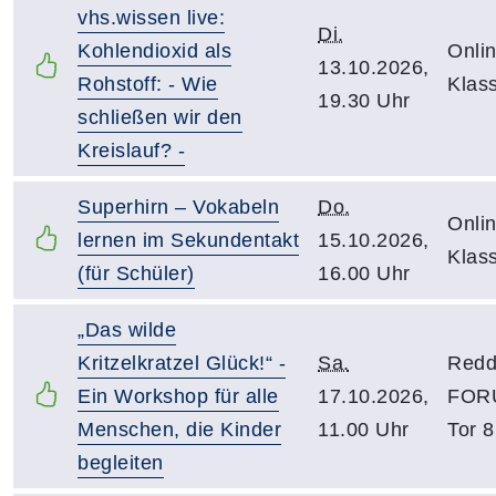
vhs.wissen live:
Di.
Kohlendioxid als
Onlin
13.10.2026,
Rohstoff: - Wie
Klas
19.30 Uhr
schließen wir den
Kreislauf? -
Superhirn – Vokabeln
Do.
Onlin
lernen im Sekundentakt
15.10.2026,
Klas
(für Schüler)
16.00 Uhr
„Das wilde
Kritzelkratzel Glück!“ -
Sa.
Redd
Ein Workshop für alle
17.10.2026,
FOR
Menschen, die Kinder
11.00 Uhr
Tor 8
begleiten