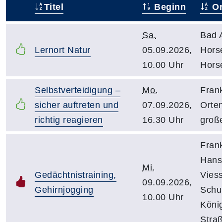
Titel
Beginn
Or
–
Sa.
Bad 
Lernort Natur
05.09.2026,
Hors
10.00 Uhr
Hors
Selbstverteidigung –
Mo.
Fran
sicher auftreten und
07.09.2026,
Orte
richtig reagieren
16.30 Uhr
groß
Fran
Hans
Mi.
Gedächtnistraining,
Vies
09.09.2026,
Gehirnjogging
Schu
10.00 Uhr
Köni
Stra