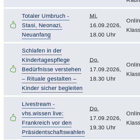
Totaler Umbruch -
Mi.
Onlin
Stasi, Neonazi,
16.09.2026,
Klas
Neuanfang
18.00 Uhr
Schlafen in der
Kindertagespflege
Do.
Onlin
Bedürfnisse verstehen
17.09.2026,
Klas
– Rituale gestalten –
18.30 Uhr
Kinder sicher begleiten
Livestream -
Do.
vhs.wissen live:
Onlin
17.09.2026,
Frankreich vor den
Klas
19.30 Uhr
Präsidentschaftswahlen