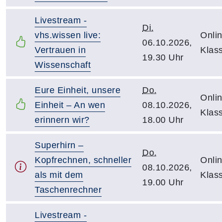
Livestream -
Di.
vhs.wissen live:
Onlin
06.10.2026,
Vertrauen in
Klas
19.30 Uhr
Wissenschaft
Eure Einheit, unsere
Do.
Onlin
Einheit – An wen
08.10.2026,
Klas
erinnern wir?
18.00 Uhr
Superhirn –
Do.
Kopfrechnen, schneller
Onlin
08.10.2026,
als mit dem
Klas
19.00 Uhr
Taschenrechner
Livestream -