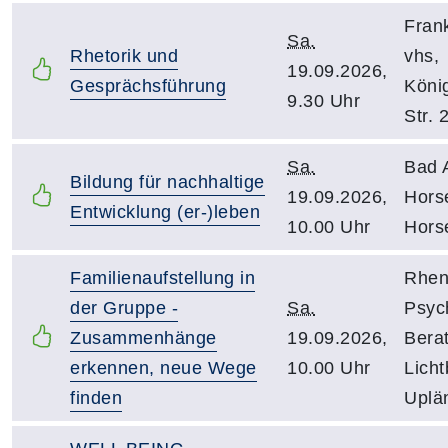
Fran
Sa.
Rhetorik und
vhs,
19.09.2026,
Gesprächsführung
Köni
9.30 Uhr
Str. 
Sa.
Bad 
Bildung für nachhaltige
19.09.2026,
Hors
Entwicklung (er-)leben
10.00 Uhr
Hors
Familienaufstellung in
Rhen
der Gruppe -
Sa.
Psyc
Zusammenhänge
19.09.2026,
Bera
erkennen, neue Wege
10.00 Uhr
Licht
finden
Uplän