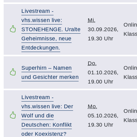
Livestream -
vhs.wissen live:
Mi.
Onlin
STONEHENGE. Uralte
30.09.2026,
Klas
Geheimnisse, neue
19.30 Uhr
Entdeckungen.
Do.
Superhirn – Namen
Onlin
01.10.2026,
und Gesichter merken
Klas
19.00 Uhr
Livestream -
vhs.wissen live: Der
Mo.
Onlin
Wolf und die
05.10.2026,
Klas
Deutschen: Konflikt
19.30 Uhr
oder Koexistenz?