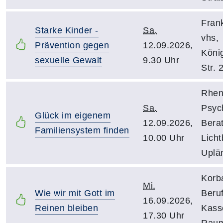
Fran
Starke Kinder -
Sa.
vhs,
Prävention gegen
12.09.2026,
Köni
sexuelle Gewalt
9.30 Uhr
Str. 
Rhen
Sa.
Psyc
Glück im eigenem
12.09.2026,
Bera
Familiensystem finden
10.00 Uhr
Licht
Uplän
Korb
Mi.
Wie wir mit Gott im
Beru
16.09.2026,
Reinen bleiben
Kasse
17.30 Uhr
Raum