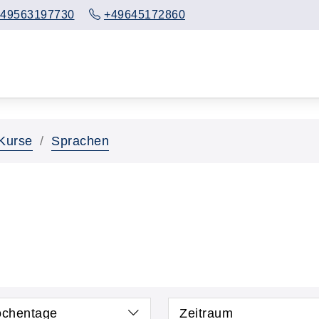
49563197730
+49645172860
Kurse
Sprachen
chentage
Zeitraum