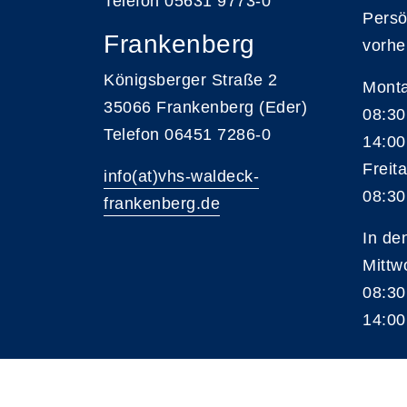
Telefon 05631 9773-0
Persö
Frankenberg
vorhe
Königsberger Straße 2
Monta
35066 Frankenberg (Eder)
08:30
Telefon 06451 7286-0
14:00
Freita
info(at)vhs-waldeck-
08:30
frankenberg.de
In de
Mittw
08:30
14:00