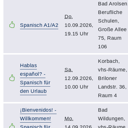
Bad Arolsen
Berufliche
Do.
Schulen,
Spanisch A1/A2
10.09.2026,
Große Allee
19.15 Uhr
75, Raum
106
Korbach,
Hablas
Sa.
vhs-Räume,
español? -
12.09.2026,
Briloner
Spanisch für
10.00 Uhr
Landstr. 36,
den Urlaub
Raum 4
¡Bienvenidos! -
Bad
Willkommen!
Mo.
Wildungen,
Spanisch für
14.09.2026,
vhs-Räume,