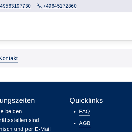
49563197730
+49645172860
Kontakt
ungszeiten
Quicklinks
e beiden
FAQ
äftsstellen sind
AGB
onisch und per E-Mail