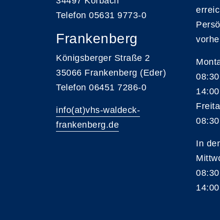
34497 Korbach
errei
Telefon 05631 9773-0
Persö
Frankenberg
vorhe
Königsberger Straße 2
Monta
35066 Frankenberg (Eder)
08:30
Telefon 06451 7286-0
14:00
Freita
info(at)vhs-waldeck-
08:30
frankenberg.de
In de
Mittw
08:30
14:00