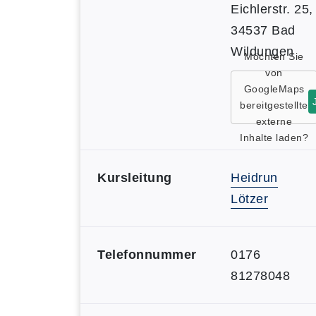
Eichlerstr. 25,
34537 Bad
Wildungen
Möchten Sie
von
GoogleMaps
bereitgestellte
externe
Inhalte laden?
Kursleitung
Heidrun
Lötzer
Telefonnummer
0176
81278048