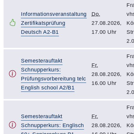
Fr
Informationsveranstaltung
Do.
vh
Zertifikatsprüfung
27.08.2026,
Kö
Deutsch A2-B1
17.00 Uhr
Str
2.
Fr
Semesterauftakt
Fr.
vh
Schnupperkurs:
28.08.2026,
Kö
Prüfungsvorbereitung telc
16.00 Uhr
Str
English school A2/B1
2.
Fr
Semesterauftakt
Fr.
vh
Schnupperkurs: Englisch
28.08.2026,
Kö