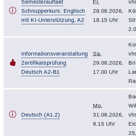
Semesterauftakt
Fr.
vh
Schnupperkurs: Englisch
28.08.2026,
Kö
mit KI-Unterstützung, A2
18.15 Uhr
Str
2.
Ko
Informationsveranstaltung
Sa.
vh
Zertifikatsprüfung
29.08.2026,
Bri
Deutsch A2-B1
17.00 Uhr
Lan
Ra
Ba
Mo.
Wi
Deutsch (A1.2)
31.08.2026,
vh
9.15 Uhr
Ei
25