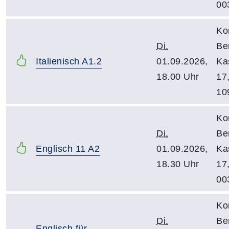
00
Ko
Di.
Be
Italienisch A1.2
01.09.2026,
Ka
18.00 Uhr
17
10
Ko
Di.
Be
Englisch 11 A2
01.09.2026,
Ka
18.30 Uhr
17
00
Ko
Di.
Be
Englisch für