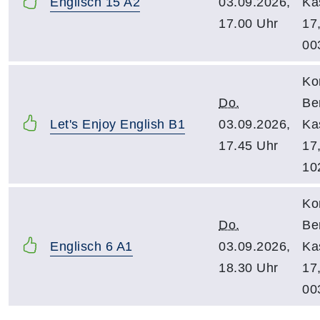
Englisch 15 A2
03.09.2026,
Ka
17.00 Uhr
17
00
Ko
Do.
Be
Let's Enjoy English B1
03.09.2026,
Ka
17.45 Uhr
17
10
Ko
Do.
Be
Englisch 6 A1
03.09.2026,
Ka
18.30 Uhr
17
00