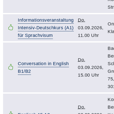
St
Informationsveranstaltung
Do.
On
Intensiv-Deutschkurs (A1)
03.09.2026,
Kl
für Sprachvisum
11.00 Uhr
Ba
Be
Do.
Conversation in English
Sc
03.09.2026,
B1/B2
Gr
15.00 Uhr
75
30
Ko
Do.
Be