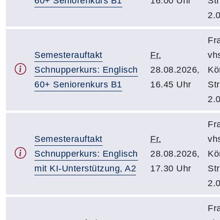
60+ Seniorenkurs B1
16.00 Uhr
Str
2.
Fr
Semesterauftakt
Fr.
vh
Schnupperkurs: Englisch
28.08.2026,
Kö
60+ Seniorenkurs B1
16.45 Uhr
Str
2.
Fr
Semesterauftakt
Fr.
vh
Schnupperkurs: Englisch
28.08.2026,
Kö
mit KI-Unterstützung, A2
17.30 Uhr
Str
2.
Fr