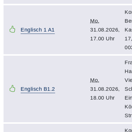
Ko
Mo.
Be
Englisch 1 A1
31.08.2026,
Ka
17.00 Uhr
17
00
Fr
Ha
Mo.
Vi
Englisch B1.2
31.08.2026,
Sc
18.00 Uhr
Ei
Kö
St
Ko