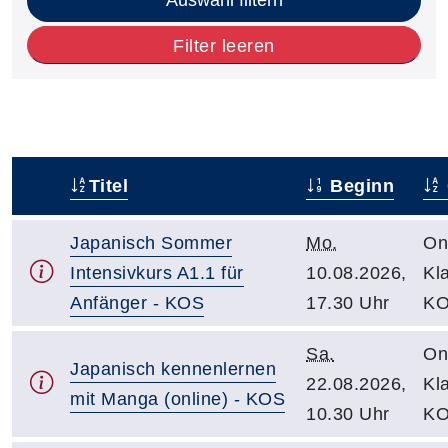
Filter leeren
Titel
Beginn
–
Japanisch Sommer
Mo.
On
Intensivkurs A1.1 für
10.08.2026,
Kl
Anfänger - KOS
17.30 Uhr
K
Sa.
On
Japanisch kennenlernen
22.08.2026,
Kl
mit Manga (online) - KOS
10.30 Uhr
K