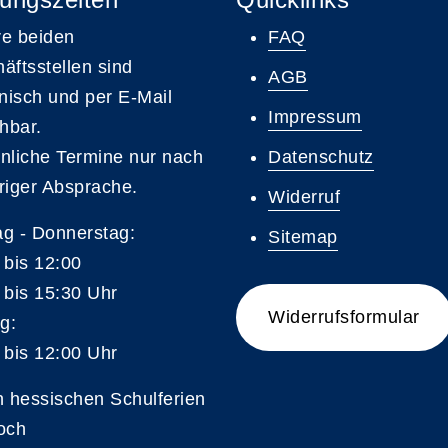
e beiden
FAQ
äftsstellen sind
AGB
onisch und per E-Mail
Impressum
chbar.
nliche Termine nur nach
Datenschutz
riger Absprache.
Widerruf
g - Donnerstag:
Sitemap
 bis 12:00
 bis 15:30 Uhr
Widerrufsformular
g:
 bis 12:00 Uhr
n hessischen Schulferien
och