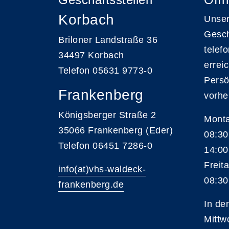
Korbach
Unser
Gesch
Briloner Landstraße 36
telef
34497 Korbach
errei
Telefon 05631 9773-0
Persö
Frankenberg
vorhe
Königsberger Straße 2
Monta
35066 Frankenberg (Eder)
08:30
Telefon 06451 7286-0
14:00
Freita
info(at)vhs-waldeck-
08:30
frankenberg.de
In de
Mittw