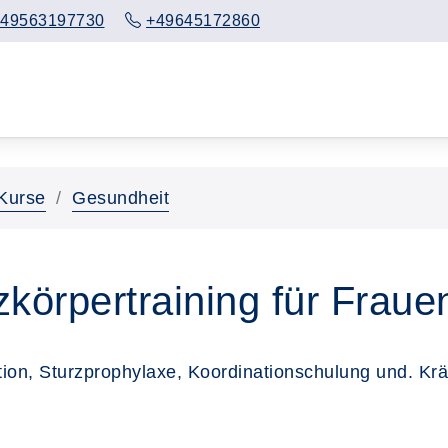
49563197730
+49645172860
Kurse
Gesundheit
örpertraining für Fraue
ion, Sturzprophylaxe, Koordinationschulung und. Krä