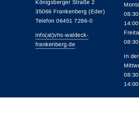
Königsberger Straße 2
Monta
35066 Frankenberg (Eder)
08:30
Telefon 06451 7286-0
14:00
Freita
info(at)vhs-waldeck-
08:30
frankenberg.de
In de
Mittw
08:30
14:00
A
Kontrast
Schriftgröße
A