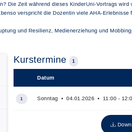
en? Die Zeit während dieses KinderUni-Vortrags wird 
enso verspricht die Dozentin viele AHA-Erlebnisse fü
auptung und Resilienz, Medienerziehung und Mobbing
Kurstermine
1
Datum
–
Sonntag • 04.01.2026 • 11:00 - 12:
1
Insgesamt gibt es 1 Termine zum diesen Kurs
Downlo