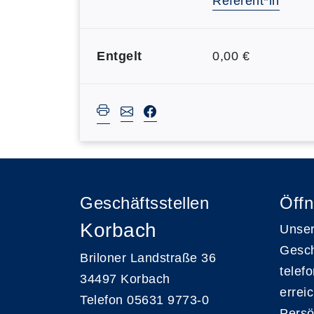
Referent*in
Entgelt
0,00 €
Geschäftsstellen
Öffn
Korbach
Unser
Gesch
Briloner Landstraße 36
telef
34497 Korbach
errei
Telefon 05631 9773-0
Persö