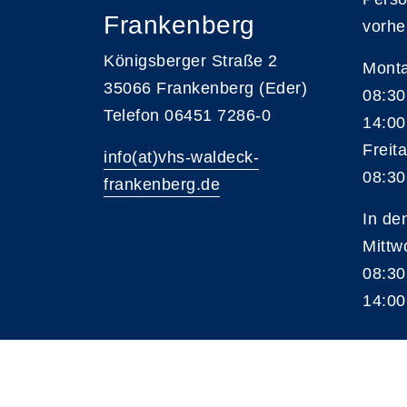
Frankenberg
vorhe
Königsberger Straße 2
Monta
35066 Frankenberg (Eder)
08:30
Telefon 06451 7286-0
14:00
Freita
info(at)vhs-waldeck-
08:30
frankenberg.de
In de
Mittw
08:30
14:00
A
Kontrast
Schriftgröße
A