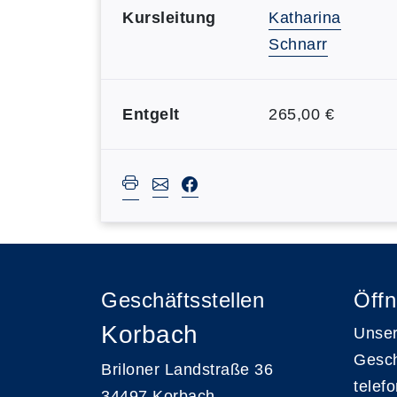
Kursleitung
Katharina
Schnarr
Entgelt
265,00 €
Geschäftsstellen
Öffn
Korbach
Unser
Gesch
Briloner Landstraße 36
telef
34497 Korbach